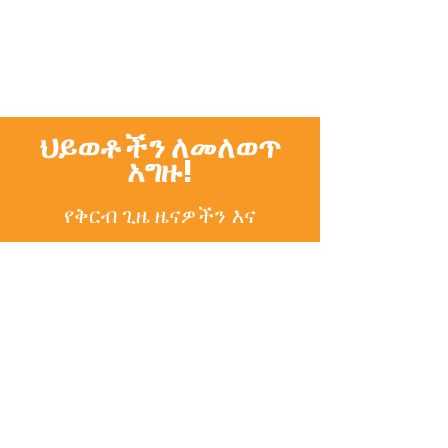
ህይወቶችን ለመለወጥ
አግዙ!
የቅርብ ጊዜ ዜናዎችን
እና
ዝመናዎችን
ያግኙ
SUBSCRIBE