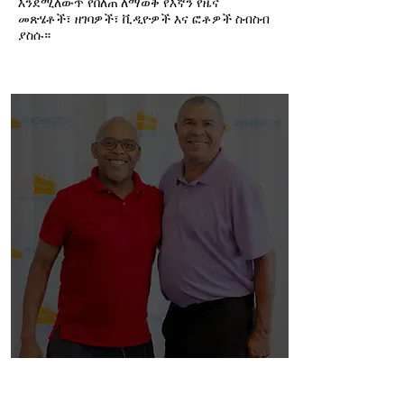
እንደሚለውጥ የበለጠ ለማወቅ የእኛን የዜና
መጽሄቶች፣ ዘገባዎች፣ ቪዲዮዎች እና ፎቶዎች ስብስብ
ያስሱ።
PHOTOS.