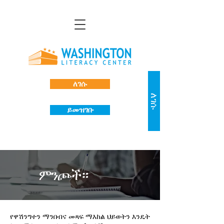
ለገሱ
ለገሱ
ይመዝገቡ
ምንጮች።
የዋሽንግተን ማንበብና መጻፍ ማእከል ህይወትን እንዴት