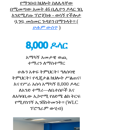
የማንበብ ክህሎት ስለሌላቸው
በሚመጣው አመት 46 ቢሊዮን ዶላር ገቢ
እንደሚያጡ ፕሮጄክቱ - ወሳኝ የችሎታ
ቧንቧ መስመር ጉዳይን በማጉላት። (
ሁሉም ውስጥ
)
8,000 ዶላር
አማካኝ አመታዊ ወጪ
ተማሪን ለማስተማር
ሁሉን አቀፍ ትምህርት፣ ግለሰባዊ
ትምህርት፣ የዲጂታል ክህሎት ሥልጠና፣
እና የሥራ አሰሳ አማካኝ 8,000 ዶላር
ለአንድ ተማሪ—ለቤተሰቦች እና
ለአካባቢው ኢኮኖሚ የዕድሜ ልክ ትርፍ
የሚያስገኝ ኢንቨስትመንት። (WLC
ፕሮግራም ውሂብ)