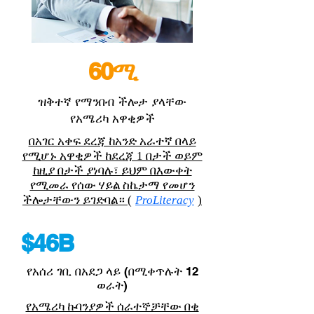
60ሚ
ዝቅተኛ የማንበብ ችሎታ ያላቸው
የአሜሪካ አዋቂዎች
በአገር አቀፍ ደረጃ ከአንድ አራተኛ በላይ
የሚሆኑ አዋቂዎች ከደረጃ 1 በታች ወይም
ከዚያ በታች ያነባሉ፣ ይህም በእውቀት
የሚመራ የሰው ሃይል ስኬታማ የመሆን
ችሎታቸውን ይገድባል። (
ProLiteracy
)
$46B
የአሰሪ ገቢ በአደጋ ላይ (በሚቀጥሉት 12
ወራት)
የአሜሪካ ኩባንያዎች ሰራተኞቻቸው በቂ