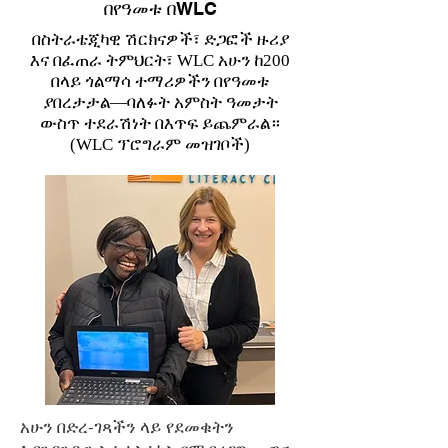
በየዓመቱ በWLC
በስትራቴጂካዊ ሽርክናዎች፣ ድጋፎች ዙሪያ
እና በፈጠራ ትምህርት፣ WLC አሁን ከ200
በላይ ጎልማሳ ተማሪዎችን በየዓመቱ
ያበረታታል—ባለፉት አምስት ዓመታት
ውስጥ ተደራሽነት በእጥፍ ይጨምራል።
(WLC ፕሮግራም መዝገቦች)
አሁን በድረ-ገጻችን ላይ የደመቁትን