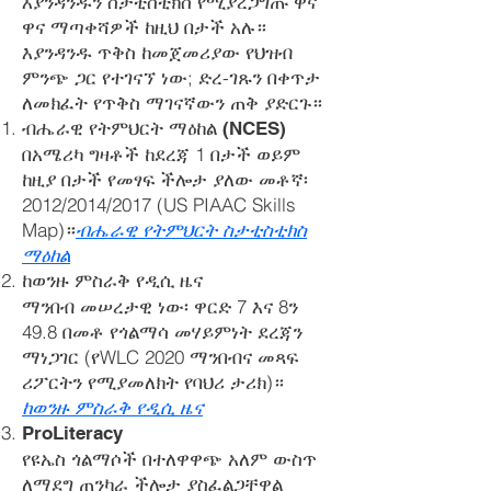
እያንዳንዱን ስታቲስቲክስ የሚያረጋግጡ ዋና
ዋና ማጣቀሻዎች ከዚህ በታች አሉ።
እያንዳንዱ ጥቅስ ከመጀመሪያው የህዝብ
ምንጭ ጋር የተገናኘ ነው; ድረ-ገጹን በቀጥታ
ለመክፈት የጥቅስ ማገናኛውን ጠቅ ያድርጉ።
ብሔራዊ የትምህርት ማዕከል (NCES)
በአሜሪካ ግዛቶች ከደረጃ 1 በታች ወይም
ከዚያ በታች የመፃፍ ችሎታ ያለው መቶኛ፡
2012/2014/2017 (US PIAAC Skills
Map)።
ብሔራዊ የትምህርት ስታቲስቲክስ
ማዕከል
ከወንዙ ምስራቅ የዲሲ ዜና
ማንበብ መሠረታዊ ነው፡ ዋርድ 7 እና 8ን
49.8 በመቶ የጎልማሳ መሃይምነት ደረጃን
ማነጋገር (የWLC 2020 ማንበብና መጻፍ
ሪፖርትን የሚያመለክት የባህሪ ታሪክ)።
ከወንዙ ምስራቅ የዲሲ ዜና
ProLiteracy
የዩኤስ ጎልማሶች በተለዋዋጭ አለም ውስጥ
ለማደግ ጠንካራ ችሎታ ያስፈልጋቸዋል