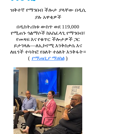
ዝቅተኛ የማንበብ ችሎታ ያላቸው በዲሲ
ያሉ አዋቂዎች
በዲስትሪክቱ ውስጥ ወደ 119,000
የሚጠጉ ጎልማሶች ከአስፈላጊ የማንበብ፣
የመጻፍ እና የቁጥር ችሎታዎች ጋር
ይታገላሉ—ለኢኮኖሚ እንቅስቃሴ እና
ለዜጎች ተሳትፎ የዕለት ተዕለት እንቅፋት።
(
የማጠቢያ ማዕከል
)