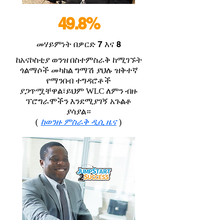
49.8%
መሃይምነት በዎርድ 7 እና 8
ከአናኮስቲያ ወንዝ በስተምስራቅ ከሚገኙት
ጎልማሶች መካከል ግማሽ ያህሉ ዝቅተኛ
የማንበብ ተግዳሮቶች
ያጋጥሟቸዋል፣ይህም WLC ለምን ብዙ
ፕሮግራሞችን እንደሚያገኝ አጉልቶ
ያሳያል።
(
ከወንዙ ምስራቅ ዲሲ ዜና
)