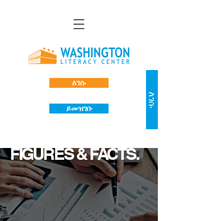
ለገሱ
ለገሱ
ይመዝገቡ
FIGURES & FACTS.