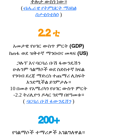
ችሎታ ውስን ነው።
(
ብሔራዊ የትምህርት ማዕከል
ስታቲስቲክስ
)
2.2 ቲ
አመታዊ የሀገር ውስጥ ምርት (GDP)
ከጠፋ ወደ ዝቅተኛ ማንበብና መጻፍ (US)
ጋሉፕ እና ባርባራ ቡሽ ፋውንዴሽን
ሁሉንም ጎልማሶች ወደ ስድስተኛ ክፍል
የንባብ ደረጃ ማድረስ ተጨማሪ ሊከፍት
እንደሚችል ይገምታሉ።
10 በመቶ የአሜሪካን የሀገር ውስጥ ምርት
-2.2 ትሪሊዮን ዶላር ገደማ በየዓመቱ።
(
ባርባራ ቡሽ ፋውንዴሽን
)
200+
የጎልማሶች ተማሪዎች አገልግለዋል።