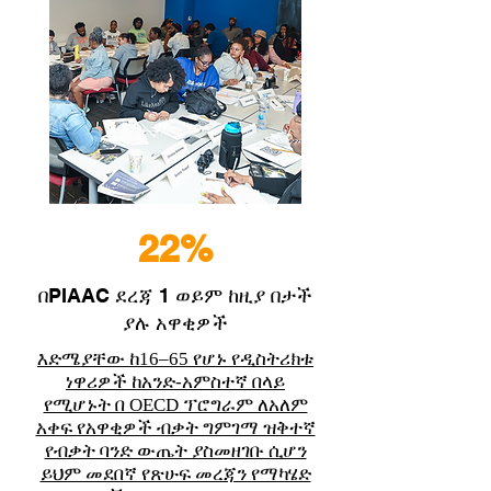
22%
በPIAAC ደረጃ 1 ወይም ከዚያ በታች
ያሉ አዋቂዎች
እድሜያቸው ከ16–65 የሆኑ የዲስትሪክቱ
ነዋሪዎች ከአንድ-አምስተኛ በላይ
የሚሆኑት በ OECD ፕሮግራም ለአለም
አቀፍ የአዋቂዎች ብቃት ግምገማ ዝቅተኛ
የብቃት ባንድ ውጤት ያስመዘገቡ ሲሆን
ይህም መደበኛ የጽሁፍ መረጃን የማካሄድ