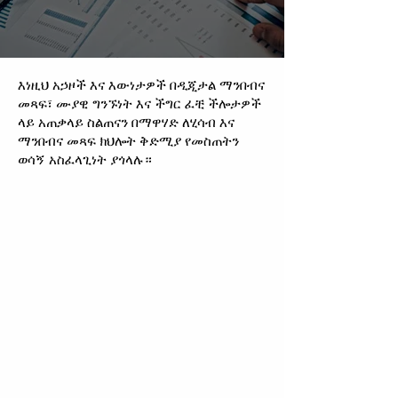
እነዚህ አኃዞች እና እውነታዎች በዲጂታል ማንበብና
መጻፍ፣ ሙያዊ ግንኙነት እና ችግር ፈቺ ችሎታዎች
ላይ አጠቃላይ ስልጠናን በማዋሃድ ለሂሳብ እና
ማንበብና መጻፍ ክህሎት ቅድሚያ የመስጠትን
ወሳኝ አስፈላጊነት ያጎላሉ።