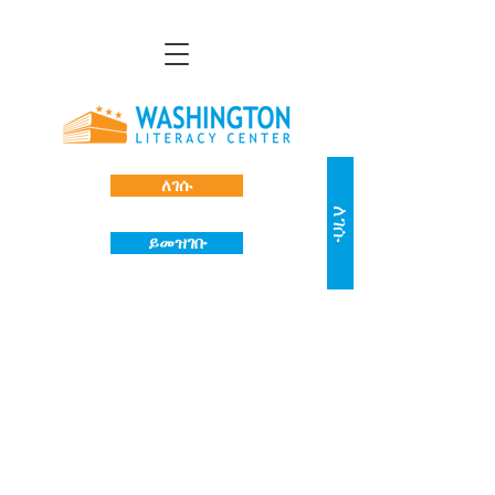
ለገሱ
ለገሱ
ይመዝገቡ