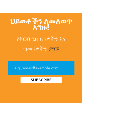
ህይወቶችን ለመለወጥ
አግዙ!
የቅርብ ጊዜ ዜናዎችን
እና
ዝመናዎችን
ያግኙ
SUBSCRIBE