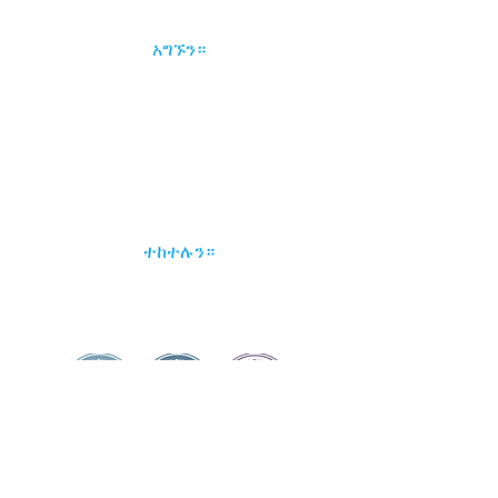
አግኙን።
1133 15ኛ ሴንት NW፣ ስዊት 400
ዋሽንግተን ዲሲ 20005
(202) 984-0000
info@washlit.org
ተከተሉን።