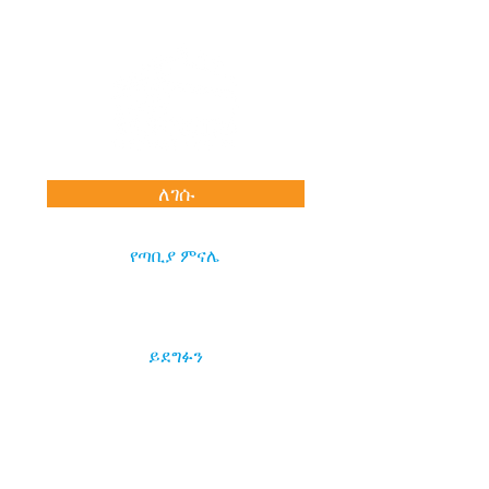
ለገሱ
የጣቢያ ምናሌ
ይደግፉን
የእኛ ስፖንሰሮች
የበጎ ፈቃደኞች እድሎች
የስራ እድሎች