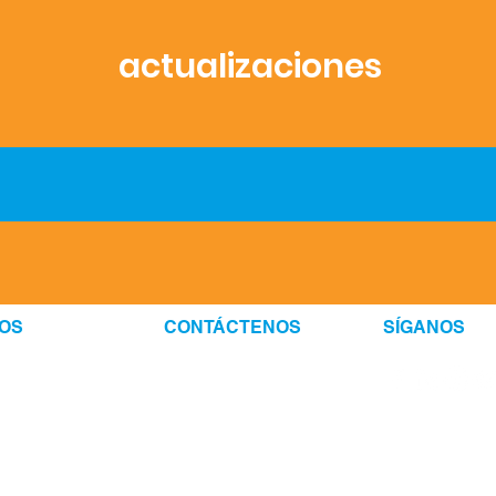
actualizaciones
OS
CONTÁCTENOS
SÍGANOS
1133 15th St NW, Suite 400
NSORS
Washington, DC 20005
R OPPORTUNITIES
(202) 984-0000
RTUNITIES
info@washlit.org