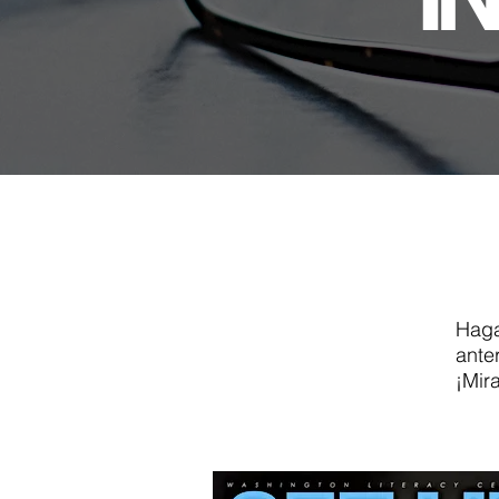
Haga
ante
¡Mir