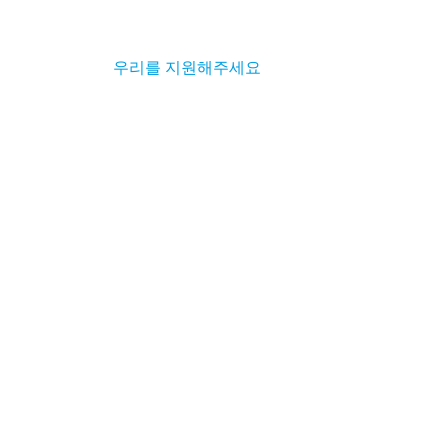
우리를 지원해주세요
우리의 스폰서
자원봉사 기회
취업 기회
문의하기
1133 15th St NW, Suite 400
워싱턴 DC 20005
(202) 984-0000
info@washlit.org
우리를 따르라