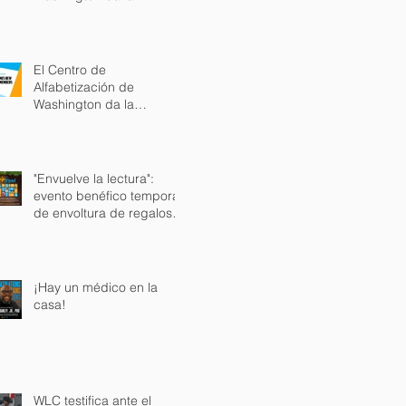
bienvenida a Brenna
Bledsoe, nueva integrante
de su junta directiva
El Centro de
Alfabetización de
Washington da la
bienvenida a nuevos
miembros de la junta
directiva.
"Envuelve la lectura":
evento benéfico temporal
de envoltura de regalos
navideños
¡Hay un médico en la
casa!
WLC testifica ante el