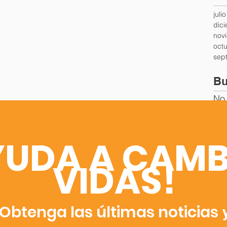
juli
dic
nov
oct
sep
Bu
No 
YUDA A CAMB
VIDAS!
Obtenga las últimas noticias