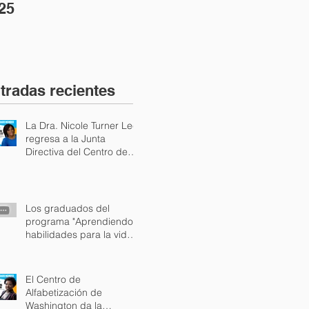
25
tradas recientes
La Dra. Nicole Turner Lee
regresa a la Junta
Directiva del Centro de
Alfabetización de
Washington.
Los graduados del
programa "Aprendiendo
habilidades para la vida"
aparecen en Fox 5 DC
Live en horario estelar.
El Centro de
Alfabetización de
Washington da la