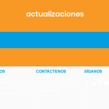
actualizaciones
OS
CONTÁCTENOS
SÍGANOS
1133 15th St NW, Suite 400
NSORS
Washington, DC 20005
R OPPORTUNITIES
(202) 984-0000
RTUNITIES
info@washlit.org